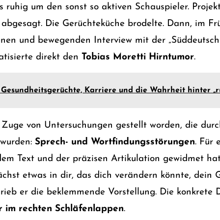
s ruhig um den sonst so aktiven Schauspieler. Proje
e abgesagt. Die Gerüchteküche brodelte. Dann, im Fr
enen und bewegenden Interview mit der „Süddeutsch
tisierte direkt den
Tobias Moretti Hirntumor
.
 Gesundheitsgerüchte, Karriere und die Wahrheit hinter „r
 Zuge von Untersuchungen gestellt worden, die dur
 wurden:
Sprech- und Wortfindungsstörungen
. Für
em Text und der präzisen Artikulation gewidmet hat
chst etwas in dir, das dich verändern könnte, dein 
hrieb er die beklemmende Vorstellung. Die konkrete 
r im rechten Schläfenlappen
.