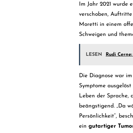
Im Jahr 2021 wurde e
verschoben, Auftritt
Moretti in einem off
Schweigen und thema
LESEN
Rudi Cerne:
Die Diagnose war im
Symptome ausgelöst
Leben der Sprache, d
beängstigend. „Da wä
Persönlichkeit“, besc
ein
gutartiger Tumo