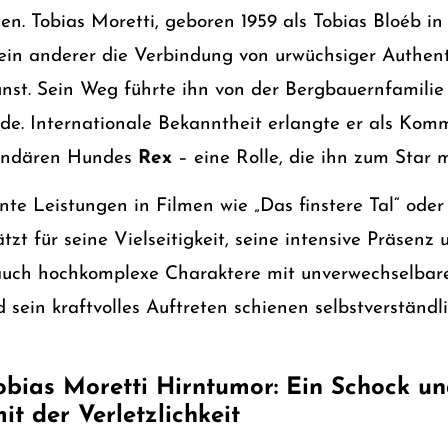
en. Tobias Moretti, geboren 1959 als Tobias Bloéb in
ein anderer die Verbindung von urwüchsiger Authent
unst. Sein Weg führte ihn von der Bergbauernfamilie
e. Internationale Bekanntheit erlangte er als Kom
gendären Hundes
Rex
– eine Rolle, die ihn zum Star 
nte Leistungen in Filmen wie „Das finstere Tal“ oder
zt für seine Vielseitigkeit, seine intensive Präsenz 
auch hochkomplexe Charaktere mit unverwechselbarer
sein kraftvolles Auftreten schienen selbstverständlic
bias Moretti Hirntumor: Ein Schock un
it der Verletzlichkeit