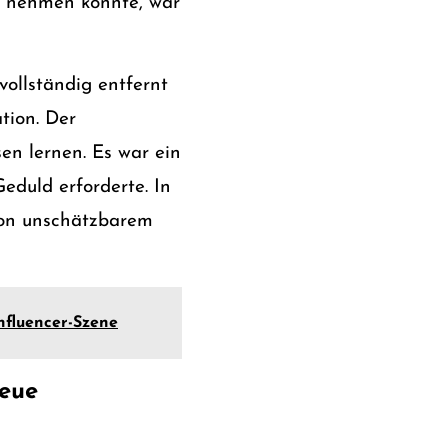
n nehmen könnte, war
ollständig entfernt
tion. Der
en lernen. Es war ein
Geduld erforderte. In
 von unschätzbarem
nfluencer-Szene
neue