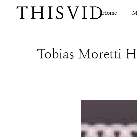
Home
M
Tobias Moretti H