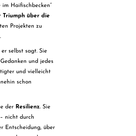
 im Haifischbecken“
r Triumph über die
lten Projekten zu
.
er selbst sagt. Sie
n Gedanken und jedes
igter und vielleicht
hnehin schon
te der
Resilienz
. Sie
 – nicht durch
er Entscheidung, über