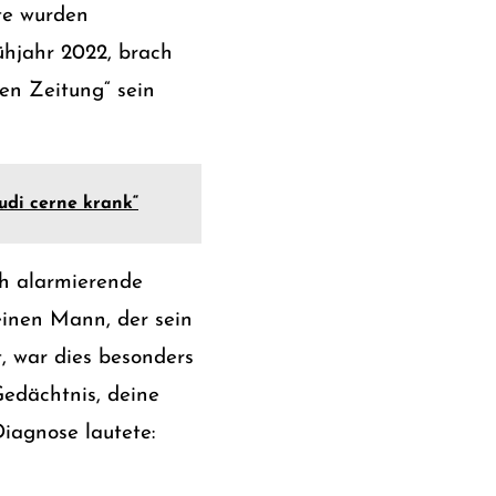
kte wurden
ühjahr 2022, brach
en Zeitung“ sein
udi cerne krank“
ch alarmierende
 einen Mann, der sein
, war dies besonders
Gedächtnis, deine
Diagnose lautete: