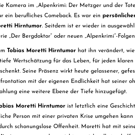
ie Kamera im „Alpenkrimi: Der Metzger und der Tote
r ein berufliches Comeback. Es war ein
persönliche
retti Hirntumor
. Seitdem ist er wieder in ausgewäh
erie „Der Bergdoktor“ oder neuen „Alpenkrimi“-Folgen
dem
Tobias Moretti Hirntumor
hat ihn verändert, wie 
tiefe Wertschätzung für das Leben, für jeden klare
henkt. Seine Präsenz wirkt heute gelassener, gefest
nfrontation mit der eigenen Endlichkeit hat seiner o
ahlung eine weitere Ebene der Tiefe hinzugefügt.
obias Moretti Hirntumor
ist letztlich eine Geschich
tliche Person mit einer privaten Krise umgehen kann
durch schonungslose Offenheit. Moretti hat mit sein