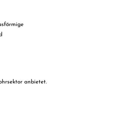
gasförmige
d
hrsektor anbietet.