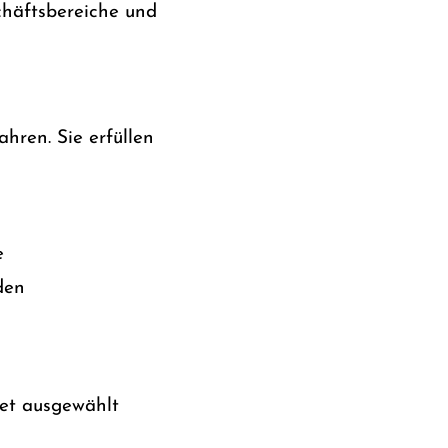
chäftsbereiche und
hren. Sie erfüllen
e
den
iet ausgewählt