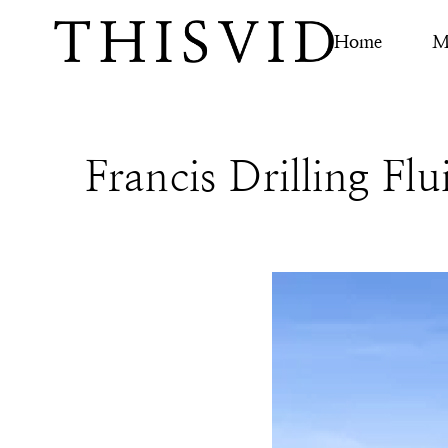
Home
M
Francis Drilling F