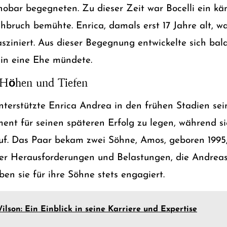
nobar begegneten. Zu dieser Zeit war Bocelli ein k
bruch bemühte. Enrica, damals erst 17 Jahre alt, wa
sziniert. Aus dieser Begegnung entwickelte sich bald
 in eine Ehe mündete.
Höhen und Tiefen
terstützte Enrica Andrea in den frühen Stadien seine
ent für seinen späteren Erfolg zu legen, während si
uf. Das Paar bekam zwei Söhne, Amos, geboren 1995
 der Herausforderungen und Belastungen, die Andr
eben sie für ihre Söhne stets engagiert.
ilson: Ein Einblick in seine Karriere und Expertise