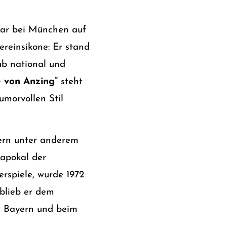
aar bei München auf
reinsikone: Er stand
ub national und
e von Anzing“
steht
umorvollen Stil
ern unter anderem
apokal der
rspiele, wurde 1972
blieb er dem
C Bayern und beim