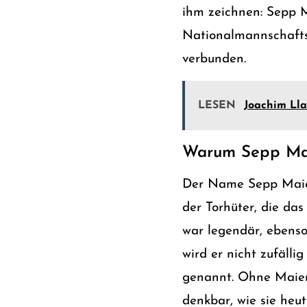
ihm zeichnen: Sepp M
Nationalmannschaftsj
verbunden.
LESEN
Joachim Llam
Warum Sepp Maie
Der Name Sepp Maier s
der Torhüter, die da
war legendär, ebenso
wird er nicht zufälli
genannt. Ohne Maier
denkbar, wie sie heut